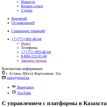
Новости
Вопрос-ответ
Статьи
Корзина
0
Отложенные
0
Сравнение товаров
0
+7 (771) 993-48-04
Назад
Телефоны
+7 (771) 993-48-04
8-800-222-91-60
Заказать звонок
Контактная информация
г. Астана, Шоссе Коргалжын, 31а
sales@grost.kz
Вконтакте
YouTube
С управлением с платформы в Казахста