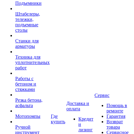
Подъемники
Штабелеры,
тележки,
подъемные
столы
Станки для
арматуры
Техника для
уплотнительных
работ
Работы с
бетоном и
стяжками
Сервис
Резка бетона,
Доставка и
асфальта
Помощь в
оплата
ремонте
Мотопомпы
Где
Гарантия
Кредит
купить
Возврат
и
Ручной
товара
лизинг
инструмент
Сервисное