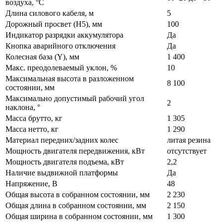
воздуха, °С
Длина силового кабеля, м
5
Дорожный просвет (H5), мм
100
Индикатор разрядки аккумулятора
Да
Кнопка аварийного отключения
Да
Колесная база (Y), мм
1 400
Макс. преодолеваемый уклон, %
10
Максимальная высота в разложенном
8 100
состоянии, мм
Максимально допустимый рабочий угол
2
наклона, °
Масса брутто, кг
1 305
Масса нетто, кг
1 290
Материал передних/задних колес
литая резина
Мощность двигателя передвижения, кВт
отсутствует
Мощность двигателя подъема, кВт
2,2
Наличие выдвижной платформы
Да
Напряжение, В
48
Общая высота в собранном состоянии, мм
2 230
Общая длина в собранном состоянии, мм
2 150
Общая ширина в собранном состоянии, мм
1 300