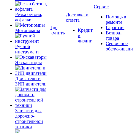
Сервис
Резка бетона,
Доставка и
Помощь в
асфальта
оплата
ремонте
Где
Гарантия
Кредит
Мотопомпы
купить
Возврат
и
товара
лизинг
Сервисное
Ручной
обслуживани
инструмент
Экскаваторы
Двигатели и
ЗИП двигатели
Запчасти для
дорожно-
строительной
техники