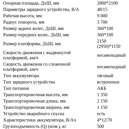
Опорная площадь, ДхШ, мм
2800*2100
Параметры зарядного устройства, В/А
48/15
Рабочая высота, мм
9 000
Радиус поворота, мм
3 700
Размер задних колес, ДхШ, мм
360*100
Размер передних колес, ДхШ, мм
360*100
2150
Размер платформы, ДхШ, мм
(2950)*1150
Скорость движения с выдвинутой
несамоходный
платформой, км/ч
Скорость движения со сложенной
несамоходный
платформой, км/ч
Тип аккумулятора
тяговый
Тип зарядного устройства
встроенное
Тип питания
АКБ
Транспортировочная высота, мм
1 350
Транспортировочная длина, мм
2 150
Транспортировочная ширина, мм
1 150
Устройство аварийного спуска
есть
Характеристики аккумулятора, В/Ач
4*12/70
Грузоподъемность (Q) (ном.), кг
500