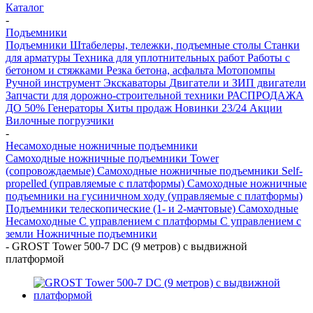
Каталог
-
Подъемники
Подъемники
Штабелеры, тележки, подъемные столы
Станки
для арматуры
Техника для уплотнительных работ
Работы с
бетоном и стяжками
Резка бетона, асфальта
Мотопомпы
Ручной инструмент
Экскаваторы
Двигатели и ЗИП двигатели
Запчасти для дорожно-строительной техники
РАСПРОДАЖА
ДО 50%
Генераторы
Хиты продаж
Новинки 23/24
Акции
Вилочные погрузчики
-
Несамоходные ножничные подъемники
Самоходные ножничные подъемники Tower
(сопровождаемые)
Самоходные ножничные подъемники Self-
propelled (управляемые с платформы)
Самоходные ножничные
подъемники на гусиничном ходу (управляемые с платформы)
Подъемники телескопические (1- и 2-мачтовые)
Самоходные
Несамоходные
С управлением с платформы
С управлением с
земли
Ножничные подъемники
-
GROST Tower 500-7 DC (9 метров) с выдвижной
платформой