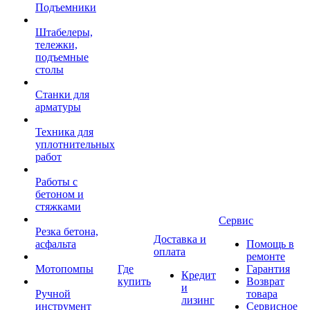
Подъемники
Штабелеры,
тележки,
подъемные
столы
Станки для
арматуры
Техника для
уплотнительных
работ
Работы с
бетоном и
стяжками
Сервис
Резка бетона,
Доставка и
асфальта
Помощь в
оплата
ремонте
Мотопомпы
Где
Гарантия
Кредит
купить
Возврат
и
Ручной
товара
лизинг
инструмент
Сервисное