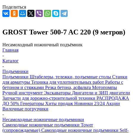
Поделиться
GROST Tower 500-7 AC 220 (9 метров)
Несамоходный ножничный подъёмник
Главная
-
Каталог
-
Подъемники
Подъемники
Штабелеры, тележки, подъемные столы
Станки
для арматуры
Техника для уплотнительных работ
Работы с
бетоном и стяжками
Резка бетона, асфальта
Мотопомпы
Ручной инструмент
Экскаваторы
Двигатели и ЗИП двигатели
Запчасти для дорожно-строительной техники
РАСПРОДАЖА
ДО 50%
Генераторы
Хиты продаж
Новинки 23/24
Акции
Вилочные погрузчики
-
Несамоходные ножничные подъемники
Самоходные ножничные подъемники Tower
(сопровождаемые)
Самоходные ножничные подъемники Self-