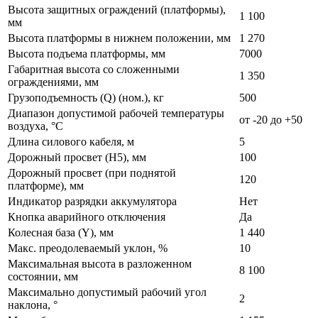
Высота защитных ограждений (платформы),
1 100
мм
Высота платформы в нижнем положении, мм
1 270
Высота подъема платформы, мм
7000
Габаритная высота со сложенными
1 350
ограждениями, мм
Грузоподъемность (Q) (ном.), кг
500
Диапазон допустимой рабочей температуры
от -20 до +50
воздуха, °С
Длина силового кабеля, м
5
Дорожный просвет (H5), мм
100
Дорожный просвет (при поднятой
120
платформе), мм
Индикатор разрядки аккумулятора
Нет
Кнопка аварийного отключения
Да
Колесная база (Y), мм
1 440
Макс. преодолеваемый уклон, %
10
Максимальная высота в разложенном
8 100
состоянии, мм
Максимально допустимый рабочий угол
2
наклона, °