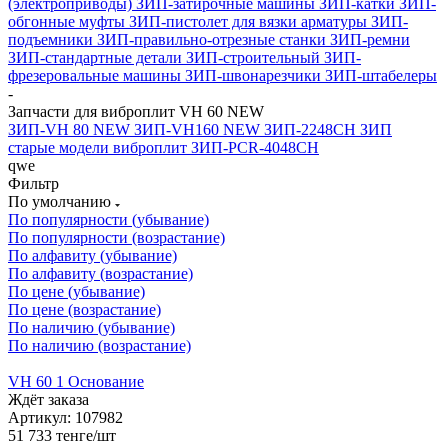
(электроприводы)
ЗИП-затирочные машины
ЗИП-катки
ЗИП-
обгонные муфты
ЗИП-пистолет для вязки арматуры
ЗИП-
подъемники
ЗИП-правильно-отрезные станки
ЗИП-ремни
ЗИП-стандартные детали
ЗИП-строительный
ЗИП-
фрезеровальные машины
ЗИП-швонарезчики
ЗИП-штабелеры
-
Запчасти для виброплит VH 60 NEW
ЗИП-VH 80 NEW
ЗИП-VH160 NEW
ЗИП-2248CH
ЗИП
старые модели виброплит
ЗИП-PCR-4048CH
qwe
Фильтр
По умолчанию
По популярности (убывание)
По популярности (возрастание)
По алфавиту (убывание)
По алфавиту (возрастание)
По цене (убывание)
По цене (возрастание)
По наличию (убывание)
По наличию (возрастание)
VH 60 1 Основание
Ждёт заказа
Артикул: 107982
51 733
тенге
/шт