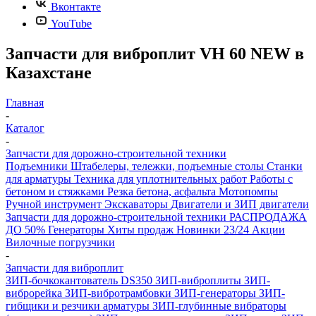
Вконтакте
YouTube
Запчасти для виброплит VH 60 NEW в
Казахстане
Главная
-
Каталог
-
Запчасти для дорожно-строительной техники
Подъемники
Штабелеры, тележки, подъемные столы
Станки
для арматуры
Техника для уплотнительных работ
Работы с
бетоном и стяжками
Резка бетона, асфальта
Мотопомпы
Ручной инструмент
Экскаваторы
Двигатели и ЗИП двигатели
Запчасти для дорожно-строительной техники
РАСПРОДАЖА
ДО 50%
Генераторы
Хиты продаж
Новинки 23/24
Акции
Вилочные погрузчики
-
Запчасти для виброплит
ЗИП-бочкокантователь DS350
ЗИП-виброплиты
ЗИП-
виброрейка
ЗИП-вибротрамбовки
ЗИП-генераторы
ЗИП-
гибщики и резчики арматуры
ЗИП-глубинные вибраторы