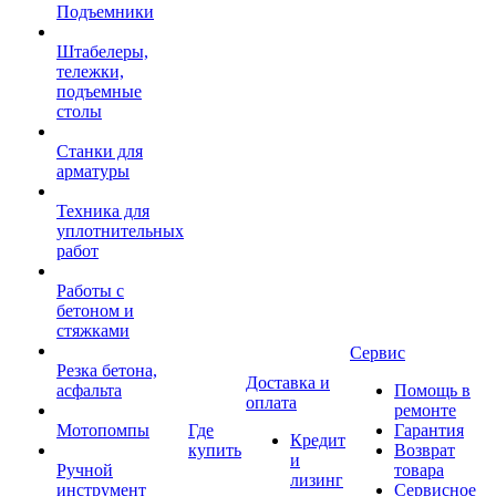
Подъемники
Штабелеры,
тележки,
подъемные
столы
Станки для
арматуры
Техника для
уплотнительных
работ
Работы с
бетоном и
стяжками
Сервис
Резка бетона,
Доставка и
асфальта
Помощь в
оплата
ремонте
Мотопомпы
Где
Гарантия
Кредит
купить
Возврат
и
Ручной
товара
лизинг
инструмент
Сервисное