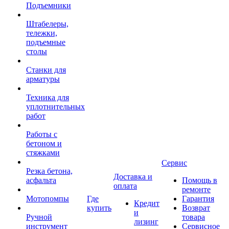
Подъемники
Штабелеры,
тележки,
подъемные
столы
Станки для
арматуры
Техника для
уплотнительных
работ
Работы с
бетоном и
стяжками
Сервис
Резка бетона,
Доставка и
асфальта
Помощь в
оплата
ремонте
Мотопомпы
Где
Гарантия
Кредит
купить
Возврат
и
Ручной
товара
лизинг
инструмент
Сервисное