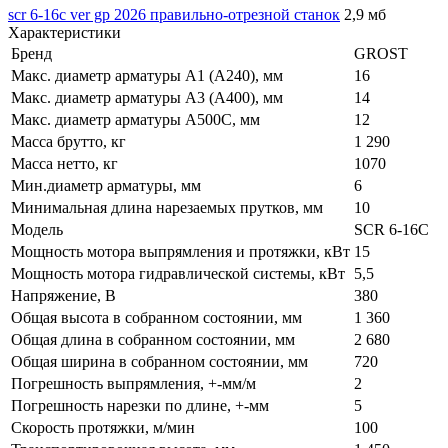
scr 6-16с ver gp 2026 правильно-отрезной станок
2,9 мб
Характеристики
Бренд
GROST
Макс. диаметр арматуры A1 (A240), мм
16
Макс. диаметр арматуры A3 (A400), мм
14
Макс. диаметр арматуры A500C, мм
12
Масса брутто, кг
1 290
Масса нетто, кг
1070
Мин.диаметр арматуры, мм
6
Минимальная длина нарезаемых прутков, мм
10
Модель
SCR 6-16C
Мощность мотора выпрямления и протяжки, кВт
15
Мощность мотора гидравлической системы, кВт
5,5
Напряжение, В
380
Общая высота в собранном состоянии, мм
1 360
Общая длина в собранном состоянии, мм
2 680
Общая ширина в собранном состоянии, мм
720
Погрешность выпрямления, +-мм/м
2
Погрешность нарезки по длине, +-мм
5
Скорость протяжки, м/мин
100