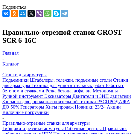
Поделиться
Правильно-отрезной станок GROST
SCR 6-16C
Главная
-
Каталог
-
Станки для арматуры
Подъемники
Штабелеры, тележки, подъемные столы
Станки
для арматуры
Техника для уплотнительных работ
Работы с
бетоном и стяжками
Резка бетона, асфальта
Мотопомпы
Ручной инструмент
Экскаваторы
Двигатели и ЗИП двигатели
Запчасти для дорожно-строительной техники
РАСПРОДАЖА
ДО 50%
Генераторы
Хиты продаж
Новинки 23/24
Акции
Вилочные погрузчики
-
Правильно-отрезные станки для арматуры
Гибщики и резчики арматуры
Гибочные центры
Правильно-
гибочные станки с ЧПУ
Ножи и прочие расходные материалы