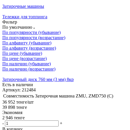
Затирочные машины
Тележки для топпинга
Фильтр
По умолчанию
По популярности (убывание)
По популярности (возрастание)
По алфавиту (убывание)
По алфавиту (возрастание)
По цене (убывание)
По цене (возрастание)
По наличию (убывание)
По наличию (возрастание)
Затирочный диск 760 мм (3 мм) 8кр
Есть в наличии
Артикул: 212484
Совместимость
Затирочная машина ZMU, ZMD750 (C)
36 952
тенге
/шт
39 898
тенге
Экономия
2 946
тенге
-
+
В корзину