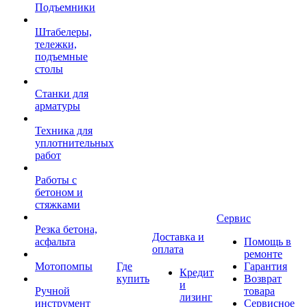
Подъемники
Штабелеры,
тележки,
подъемные
столы
Станки для
арматуры
Техника для
уплотнительных
работ
Работы с
бетоном и
стяжками
Сервис
Резка бетона,
Доставка и
асфальта
Помощь в
оплата
ремонте
Мотопомпы
Где
Гарантия
Кредит
купить
Возврат
и
Ручной
товара
лизинг
инструмент
Сервисное