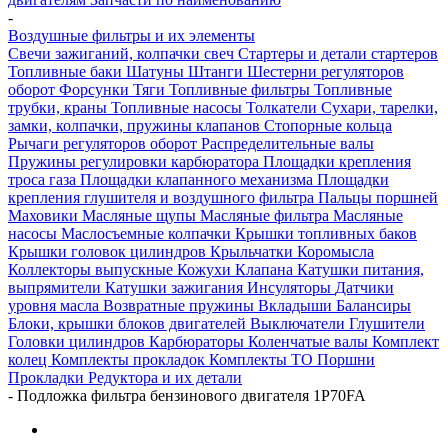
-
Воздушные фильтры и их элементы
Свечи зажиганий, колпачки свеч
Стартеры и детали стартеров
Топливные баки
Шатуны
Штанги
Шестерни регуляторов
оборот
Форсунки
Тяги
Топливные фильтры
Топливные
трубки, краны
Топливные насосы
Толкатели
Сухари, тарелки,
замки, колпачки, пружины клапанов
Стопорные кольца
Рычаги регуляторов оборот
Распределительные валы
Пружины регулировки карбюратора
Площадки крепления
троса газа
Площадки клапанного механизма
Площадки
крепления глушителя и воздушного фильтра
Пальцы поршней
Маховики
Масляные щупы
Масляные фильтра
Масляные
насосы
Маслосъемные колпачки
Крышки топливных баков
Крышки головок цилиндров
Крыльчатки
Коромысла
Коллекторы выпускные
Кожухи
Клапана
Катушки питания,
выпрямители
Катушки зажигания
Инсуляторы
Датчики
уровня масла
Возвратные пружины
Вкладыши
Балансиры
Блоки, крышки блоков двигателей
Выключатели
Глушители
Головки цилиндров
Карбюраторы
Коленчатые валы
Комплект
колец
Комплекты прокладок
Комплекты ТО
Поршни
Прокладки
Редуктора и их детали
-
Подложка фильтра бензинового двигателя 1P70FA