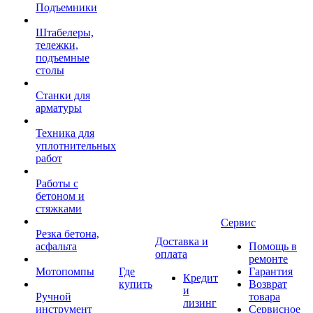
Подъемники
Штабелеры,
тележки,
подъемные
столы
Станки для
арматуры
Техника для
уплотнительных
работ
Работы с
бетоном и
стяжками
Сервис
Резка бетона,
Доставка и
асфальта
Помощь в
оплата
ремонте
Мотопомпы
Где
Гарантия
Кредит
купить
Возврат
и
Ручной
товара
лизинг
инструмент
Сервисное