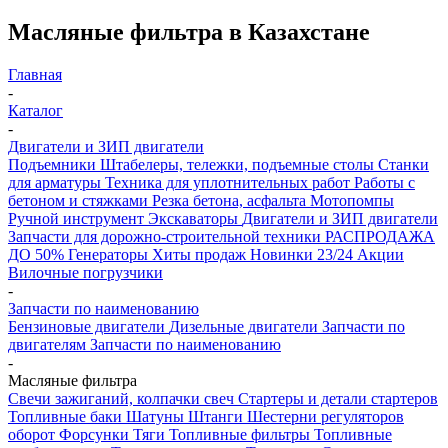
Масляные фильтра в Казахстане
Главная
-
Каталог
-
Двигатели и ЗИП двигатели
Подъемники
Штабелеры, тележки, подъемные столы
Станки
для арматуры
Техника для уплотнительных работ
Работы с
бетоном и стяжками
Резка бетона, асфальта
Мотопомпы
Ручной инструмент
Экскаваторы
Двигатели и ЗИП двигатели
Запчасти для дорожно-строительной техники
РАСПРОДАЖА
ДО 50%
Генераторы
Хиты продаж
Новинки 23/24
Акции
Вилочные погрузчики
-
Запчасти по наименованию
Бензиновые двигатели
Дизельные двигатели
Запчасти по
двигателям
Запчасти по наименованию
-
Масляные фильтра
Свечи зажиганий, колпачки свеч
Стартеры и детали стартеров
Топливные баки
Шатуны
Штанги
Шестерни регуляторов
оборот
Форсунки
Тяги
Топливные фильтры
Топливные