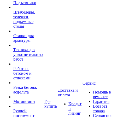
Подъемники
Штабелеры,
тележки,
подъемные
столы
Станки для
арматуры
Техника для
уплотнительных
работ
Работы с
бетоном и
стяжками
Сервис
Резка бетона,
Доставка и
асфальта
Помощь в
оплата
ремонте
Мотопомпы
Где
Гарантия
Кредит
купить
Возврат
и
Ручной
товара
лизинг
инструмент
Сервисное