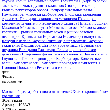
трубки, краны
Топливные насосы
Толкатели
Сухари, тарелки,
замки, колпачки, пружины клапанов
Стопорные кольца
Рычаги регуляторов оборот
Распределительные валы
Пружины регулировки карбюратора
Площадки крепления
троса газа
Площадки клапанного механизма
Площадки
крепления глушителя и воздушного фильтра
Пальцы поршней
Маховики
Масляные щупы
Масляные насосы
Маслосъемные
колпачки
Крышки топливных баков
Крышки головок
цилиндров
Крыльчатки
Коромысла
Коллекторы выпускные
Кожухи
Клапана
Катушки питания, выпрямители
Катушки
зажигания
Инсуляторы
Датчики уровня масла
Возвратные
пружины
Вкладыши
Балансиры
Блоки, крышки блоков
двигателей
Воздушные фильтры и их элементы
Выключатели
Глушители
Головки цилиндров
Карбюраторы
Коленчатые
валы
Комплект колец
Комплекты прокладок
Комплекты ТО
Поршни
Прокладки
Редуктора и их детали
qwe
Фильтр
По умолчанию
Масляный фильтр бензиного двигателя GX620 с кронштейном
крепления
Ждёт заказа
Артикул: 103843
5 279
тенге
/шт