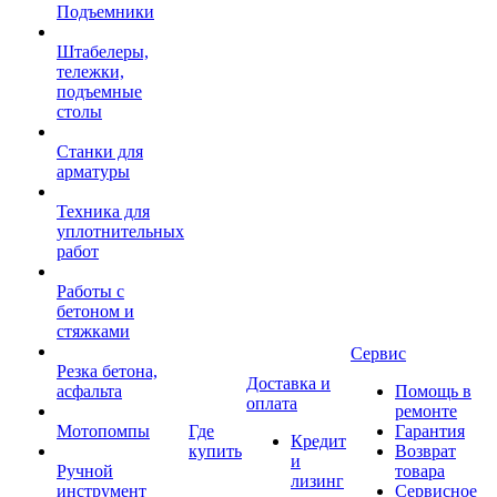
Подъемники
Штабелеры,
тележки,
подъемные
столы
Станки для
арматуры
Техника для
уплотнительных
работ
Работы с
бетоном и
стяжками
Сервис
Резка бетона,
Доставка и
асфальта
Помощь в
оплата
ремонте
Мотопомпы
Где
Гарантия
Кредит
купить
Возврат
и
Ручной
товара
лизинг
инструмент
Сервисное