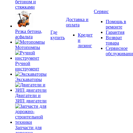
бетоном и
стяжками
Сервис
Доставка и
Помощь в
оплата
ремонте
Резка бетона,
Где
Гарантия
Кредит
асфальта
купить
Возврат
и
товара
лизинг
Мотопомпы
Сервисное
обслуживани
Ручной
инструмент
Экскаваторы
Двигатели и
ЗИП двигатели
Запчасти для
дорожно-