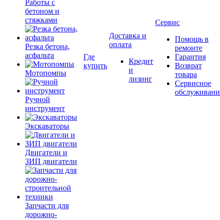
Работы с
бетоном и
стяжками
Сервис
Доставка и
Помощь в
оплата
Резка бетона,
ремонте
асфальта
Где
Гарантия
Кредит
купить
Возврат
и
Мотопомпы
товара
лизинг
Сервисное
обслуживани
Ручной
инструмент
Экскаваторы
Двигатели и
ЗИП двигатели
Запчасти для
дорожно-