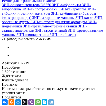
Ремни для строительной техники
ЗИП-бочкокантователь DS350
ЗИП-виброплиты
ЗИП-
виброрейка
ЗИП-вибротрамбовки
ЗИП-генераторы
ЗИП-
гибщики и резчики арматуры
ЗИП-глубинные вибраторы
(электроприводы)
ЗИП-затирочные машины
ЗИП-катки
ЗИП-
обгонные муфты
ЗИП-пистолет для вязки арматуры
ЗИП-
подъемники
ЗИП-правильно-отрезные станки
ЗИП-
стандартные детали
ЗИП-строительный
ЗИП-фрезеровальные
машины
ЗИП-швонарезчики
ЗИП-штабелеры
-
Приводной ремень А-635 мм
Артикул:
102719
Подробнее
1 320
тенге
/шт
Ждёт заказа
Купить дешевле!
Под заказ
Наши менеджеры обязательно свяжутся с вами и уточнят
условия заказа
Поделиться