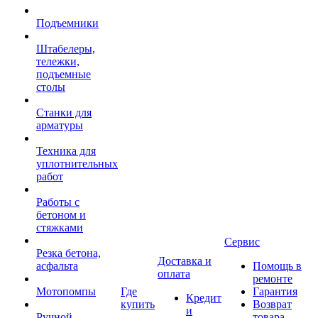
Подъемники
Штабелеры,
тележки,
подъемные
столы
Станки для
арматуры
Техника для
уплотнительных
работ
Работы с
бетоном и
стяжками
Сервис
Резка бетона,
Доставка и
асфальта
Помощь в
оплата
ремонте
Мотопомпы
Где
Гарантия
Кредит
купить
Возврат
и
Ручной
товара