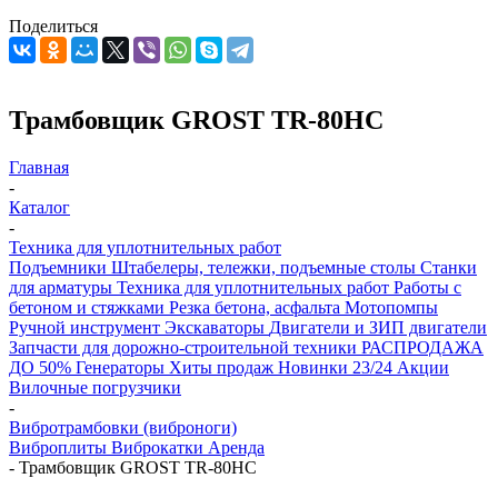
Поделиться
Трамбовщик GROST TR-80HC
Главная
-
Каталог
-
Техника для уплотнительных работ
Подъемники
Штабелеры, тележки, подъемные столы
Станки
для арматуры
Техника для уплотнительных работ
Работы с
бетоном и стяжками
Резка бетона, асфальта
Мотопомпы
Ручной инструмент
Экскаваторы
Двигатели и ЗИП двигатели
Запчасти для дорожно-строительной техники
РАСПРОДАЖА
ДО 50%
Генераторы
Хиты продаж
Новинки 23/24
Акции
Вилочные погрузчики
-
Вибротрамбовки (виброноги)
Виброплиты
Виброкатки
Аренда
-
Трамбовщик GROST TR-80HC