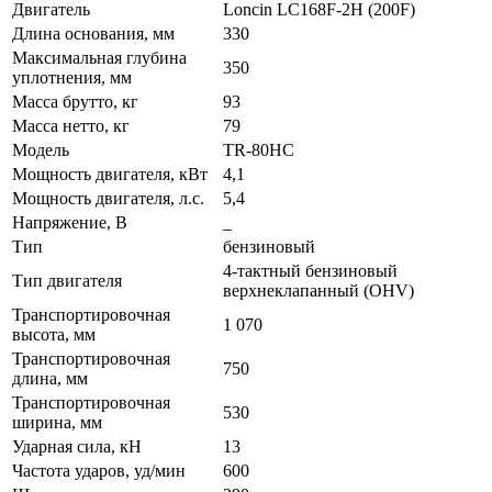
Двигатель
Loncin LC168F-2H (200F)
Длина основания, мм
330
Максимальная глубина
350
уплотнения, мм
Масса брутто, кг
93
Масса нетто, кг
79
Модель
TR-80HC
Мощность двигателя, кВт
4,1
Мощность двигателя, л.с.
5,4
Напряжение, В
_
Тип
бензиновый
4-тактный бензиновый
Тип двигателя
верхнеклапанный (OHV)
Транспортировочная
1 070
высота, мм
Транспортировочная
750
длина, мм
Транспортировочная
530
ширина, мм
Ударная сила, кН
13
Частота ударов, уд/мин
600