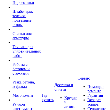
Подъемники
Штабелеры,
тележки,
подъемные
столы
Станки для
арматуры
Техника для
уплотнительных
работ
Работы с
бетоном и
стяжками
Сервис
Резка бетона,
Доставка и
асфальта
Помощь в
оплата
ремонте
Мотопомпы
Где
Гарантия
Кредит
купить
Возврат
и
Ручной
товара
лизинг
инструмент
Сервисное