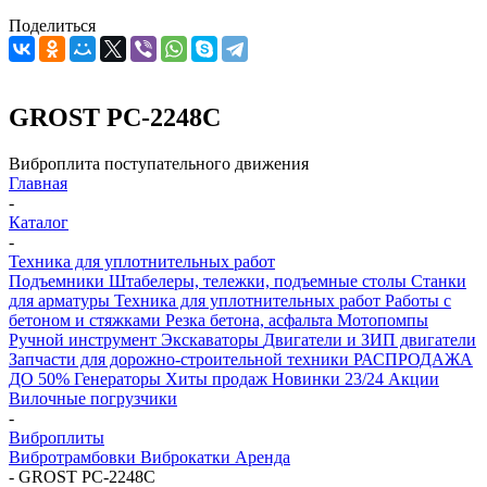
Поделиться
GROST PC-2248C
Виброплита поступательного движения
Главная
-
Каталог
-
Техника для уплотнительных работ
Подъемники
Штабелеры, тележки, подъемные столы
Станки
для арматуры
Техника для уплотнительных работ
Работы с
бетоном и стяжками
Резка бетона, асфальта
Мотопомпы
Ручной инструмент
Экскаваторы
Двигатели и ЗИП двигатели
Запчасти для дорожно-строительной техники
РАСПРОДАЖА
ДО 50%
Генераторы
Хиты продаж
Новинки 23/24
Акции
Вилочные погрузчики
-
Виброплиты
Вибротрамбовки
Виброкатки
Аренда
-
GROST PC-2248C