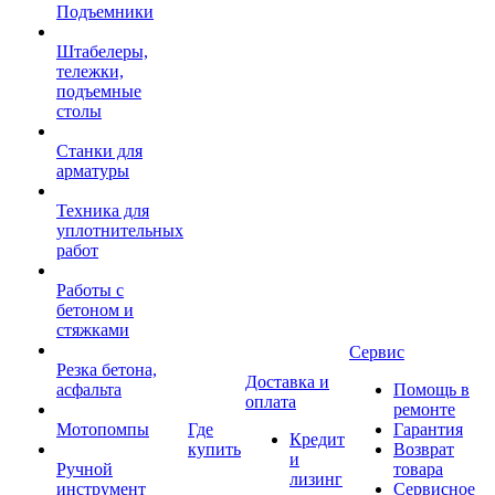
Подъемники
Штабелеры,
тележки,
подъемные
столы
Станки для
арматуры
Техника для
уплотнительных
работ
Работы с
бетоном и
стяжками
Сервис
Резка бетона,
Доставка и
асфальта
Помощь в
оплата
ремонте
Мотопомпы
Где
Гарантия
Кредит
купить
Возврат
и
Ручной
товара
лизинг
инструмент
Сервисное