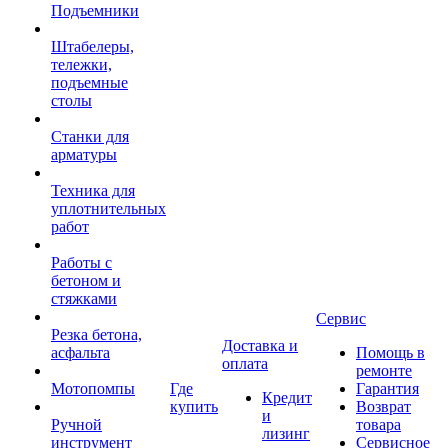
Подъемники
Штабелеры,
тележки,
подъемные
столы
Станки для
арматуры
Техника для
уплотнительных
работ
Работы с
бетоном и
стяжками
Сервис
Резка бетона,
Доставка и
асфальта
Помощь в
оплата
ремонте
Мотопомпы
Где
Гарантия
Кредит
купить
Возврат
и
Ручной
товара
лизинг
инструмент
Сервисное