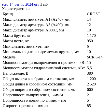
scr6-14 ver gp 2024 qrv
3 мб
Характеристики
Бренд
GROST
Макс. диаметр арматуры A1 (A240), мм
14
Макс. диаметр арматуры A3 (A400), мм
12
Макс. диаметр арматуры A500C, мм
10
Масса брутто, кг
1 170
Масса нетто, кг
950
Мин.диаметр арматуры, мм
6
Минимальная длина нарезаемых прутков, мм
10
Модель
SCR 6-14
Мощность мотора выпрямления и протяжки, кВт
15
Мощность мотора гидравлической системы, кВт
5,5
Напряжение, В
380
Общая высота в собранном состоянии, мм
1 200
Общая длина в собранном состоянии, мм
2 520
Общая ширина в собранном состоянии, мм
660
Погрешность выпрямления, +-мм/м
2
Погрешность нарезки по длине, +-мм
5
Скорость протяжки, м/мин
85