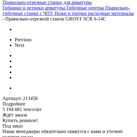
Правильно-отрезные станки для арматуры
Гибщики и резчики арматуры
Гибочные центры
Правильно-
гибочные станки с ЧПУ
Ножи и прочие расходные материалы
-
Правильно-отрезной станок GROST SCR 6-14C
Previous
Next
Артикул:
213458
Подробнее
5 194 681
тенге
/шт
Ждёт заказа
Купить дешевле!
Под заказ
Наши менеджеры обязательно свяжутся с вами и уточнят
условия заказа