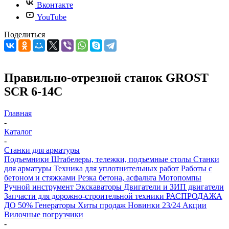
Вконтакте
YouTube
Поделиться
Правильно-отрезной станок GROST
SCR 6-14C
Главная
-
Каталог
-
Станки для арматуры
Подъемники
Штабелеры, тележки, подъемные столы
Станки
для арматуры
Техника для уплотнительных работ
Работы с
бетоном и стяжками
Резка бетона, асфальта
Мотопомпы
Ручной инструмент
Экскаваторы
Двигатели и ЗИП двигатели
Запчасти для дорожно-строительной техники
РАСПРОДАЖА
ДО 50%
Генераторы
Хиты продаж
Новинки 23/24
Акции
Вилочные погрузчики
-