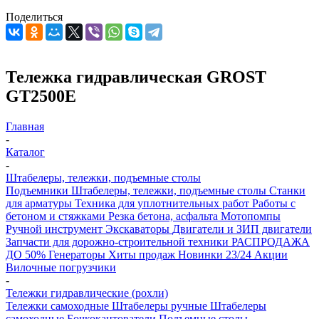
Поделиться
Тележка гидравлическая GROST
GT2500E
Главная
-
Каталог
-
Штабелеры, тележки, подъемные столы
Подъемники
Штабелеры, тележки, подъемные столы
Станки
для арматуры
Техника для уплотнительных работ
Работы с
бетоном и стяжками
Резка бетона, асфальта
Мотопомпы
Ручной инструмент
Экскаваторы
Двигатели и ЗИП двигатели
Запчасти для дорожно-строительной техники
РАСПРОДАЖА
ДО 50%
Генераторы
Хиты продаж
Новинки 23/24
Акции
Вилочные погрузчики
-
Тележки гидравлические (рохли)
Тележки самоходные
Штабелеры ручные
Штабелеры
самоходные
Бочкокантователи
Подъемные столы