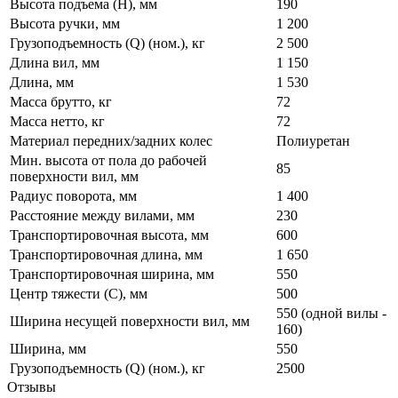
Высота подъема (H), мм
190
Высота ручки, мм
1 200
Грузоподъемность (Q) (ном.), кг
2 500
Длина вил, мм
1 150
Длина, мм
1 530
Масса брутто, кг
72
Масса нетто, кг
72
Материал передних/задних колес
Полиуретан
Мин. высота от пола до рабочей
85
поверхности вил, мм
Радиус поворота, мм
1 400
Расстояние между вилами, мм
230
Транспортировочная высота, мм
600
Транспортировочная длина, мм
1 650
Транспортировочная ширина, мм
550
Центр тяжести (C), мм
500
550 (одной вилы -
Ширина несущей поверхности вил, мм
160)
Ширина, мм
550
Грузоподъемность (Q) (ном.), кг
2500
Отзывы