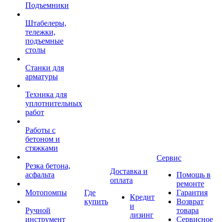
Подъемники
Штабелеры,
тележки,
подъемные
столы
Станки для
арматуры
Техника для
уплотнительных
работ
Работы с
бетоном и
стяжками
Сервис
Резка бетона,
Доставка и
асфальта
Помощь в
оплата
ремонте
Мотопомпы
Где
Гарантия
Кредит
купить
Возврат
и
Ручной
товара
лизинг
инструмент
Сервисное