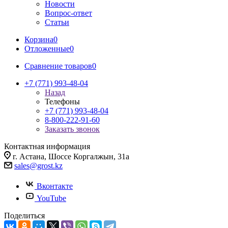
Новости
Вопрос-ответ
Статьи
Корзина
0
Отложенные
0
Сравнение товаров
0
+7 (771) 993-48-04
Назад
Телефоны
+7 (771) 993-48-04
8-800-222-91-60
Заказать звонок
Контактная информация
г. Астана, Шоссе Коргалжын, 31а
sales@grost.kz
Вконтакте
YouTube
Поделиться