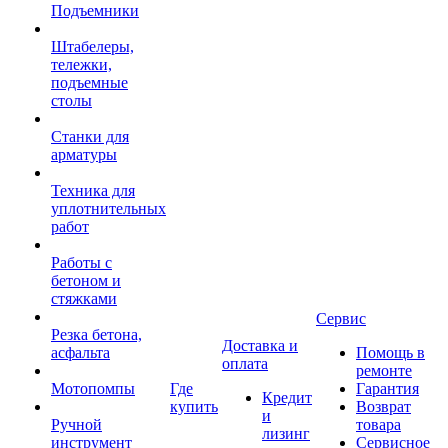
Подъемники
Штабелеры,
тележки,
подъемные
столы
Станки для
арматуры
Техника для
уплотнительных
работ
Работы с
бетоном и
стяжками
Сервис
Резка бетона,
Доставка и
асфальта
Помощь в
оплата
ремонте
Мотопомпы
Где
Гарантия
Кредит
купить
Возврат
и
Ручной
товара
лизинг
инструмент
Сервисное