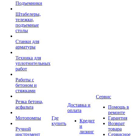
Подъемники
Штабелеры,
тележки,
подъемные
столы
Станки для
арматуры
Техника для
уплотнительных
работ
Работы с
бетоном и
стяжками
Сервис
Резка бетона,
Доставка и
асфальта
Помощь в
оплата
ремонте
Мотопомпы
Где
Гарантия
Кредит
купить
Возврат
и
Ручной
товара
лизинг
инструмент
Сервисное