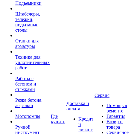
Подъемники
Штабелеры,
тележки,
подъемные
столы
Станки для
арматуры
Техника для
уплотнительных
работ
Работы с
бетоном и
стяжками
Сервис
Резка бетона,
Доставка и
асфальта
Помощь в
оплата
ремонте
Мотопомпы
Где
Гарантия
Кредит
купить
Возврат
и
Ручной
товара
лизинг
инструмент
Сервисное