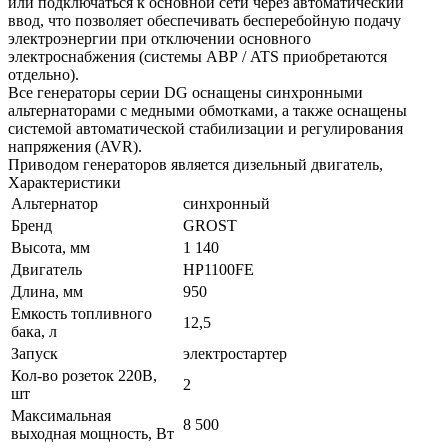
или подключаться к основной сети через автоматический
ввод, что позволяет обеспечивать бесперебойную подачу
электроэнергии при отключении основного
электроснабжения (системы АВР / ATS приобретаются
отдельно).
Все генераторы серии DG оснащены синхронными
альтернаторами с медными обмотками, а также оснащены
системой автоматической стабилизации и регулирования
напряжения (AVR).
Приводом генераторов является дизельный двигатель,
Характеристики
Альтернатор
синхронный
Бренд
GROST
Высота, мм
1 140
Двигатель
HP1100FE
Длина, мм
950
Емкость топливного
12,5
бака, л
Запуск
электростартер
Кол-во розеток 220В,
2
шт
Максимальная
8 500
выходная мощность, Вт