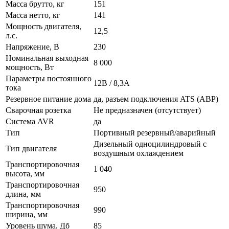
Масса брутто, кг
151
Масса нетто, кг
141
Мощность двигателя,
12,5
л.с.
Напряжение, В
230
Номинальная выходная
8 000
мощность, Вт
Параметры постоянного
12В / 8,3А
тока
Резервное питание дома
да, разъем подключения ATS (АВР)
Сварочная розетка
Не предназначен (отсутствует)
Система AVR
да
Тип
Портивный резервный/аварийный
Дизельный одноцилиндровый с
Тип двигателя
воздушным охлаждением
Транспортировочная
1 040
высота, мм
Транспортировочная
950
длина, мм
Транспортировочная
990
ширина, мм
Уровень шума, Дб
85