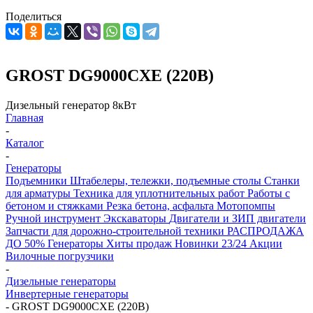
Поделиться
GROST DG9000CXE (220В)
Дизельный генератор 8кВт
Главная
-
Каталог
-
Генераторы
Подъемники
Штабелеры, тележки, подъемные столы
Станки
для арматуры
Техника для уплотнительных работ
Работы с
бетоном и стяжками
Резка бетона, асфальта
Мотопомпы
Ручной инструмент
Экскаваторы
Двигатели и ЗИП двигатели
Запчасти для дорожно-строительной техники
РАСПРОДАЖА
ДО 50%
Генераторы
Хиты продаж
Новинки 23/24
Акции
Вилочные погрузчики
-
Дизельные генераторы
Инвертерные генераторы
-
GROST DG9000CXE (220В)