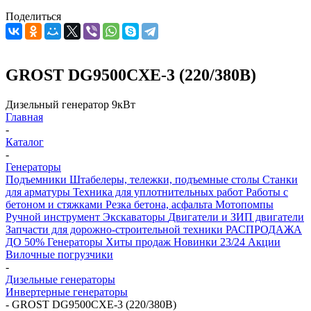
Поделиться
GROST DG9500CXE-3 (220/380В)
Дизельный генератор 9кВт
Главная
-
Каталог
-
Генераторы
Подъемники
Штабелеры, тележки, подъемные столы
Станки
для арматуры
Техника для уплотнительных работ
Работы с
бетоном и стяжками
Резка бетона, асфальта
Мотопомпы
Ручной инструмент
Экскаваторы
Двигатели и ЗИП двигатели
Запчасти для дорожно-строительной техники
РАСПРОДАЖА
ДО 50%
Генераторы
Хиты продаж
Новинки 23/24
Акции
Вилочные погрузчики
-
Дизельные генераторы
Инвертерные генераторы
-
GROST DG9500CXE-3 (220/380В)