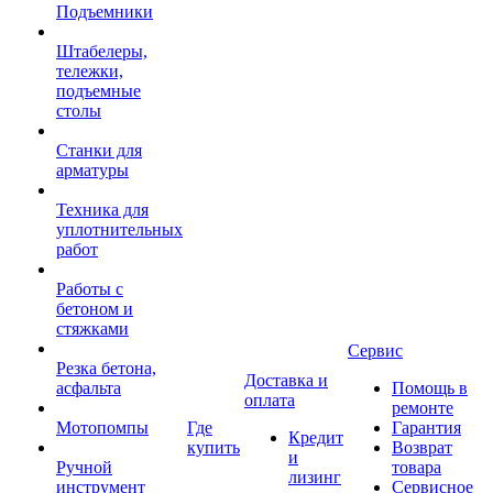
Подъемники
Штабелеры,
тележки,
подъемные
столы
Станки для
арматуры
Техника для
уплотнительных
работ
Работы с
бетоном и
стяжками
Сервис
Резка бетона,
Доставка и
асфальта
Помощь в
оплата
ремонте
Мотопомпы
Где
Гарантия
Кредит
купить
Возврат
и
Ручной
товара
лизинг
инструмент
Сервисное