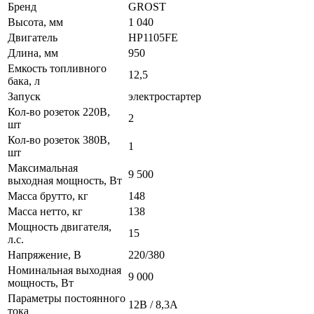
Бренд
GROST
Высота, мм
1 040
Двигатель
HP1105FE
Длина, мм
950
Емкость топливного
12,5
бака, л
Запуск
электростартер
Кол-во розеток 220В,
2
шт
Кол-во розеток 380В,
1
шт
Максимальная
9 500
выходная мощность, Вт
Масса брутто, кг
148
Масса нетто, кг
138
Мощность двигателя,
15
л.с.
Напряжение, В
220/380
Номинальная выходная
9 000
мощность, Вт
Параметры постоянного
12В / 8,3А
тока