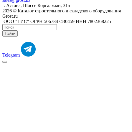
sales@grost.kz
г. Астана, Шоссе Коргалжын, 31а
2026 © Каталог строительного и складского оборудования
Grost.ru
ООО "ТИС" ОГРН 5067847430459 ИНН 7802368225
Найти
Telegram