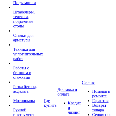
Подъемники
Штабелеры,
тележки,
подъемные
столы
Станки для
арматуры
Техника для
уплотнительных
работ
Работы с
бетоном и
стяжками
Сервис
Резка бетона,
Доставка и
асфальта
Помощь в
оплата
ремонте
Мотопомпы
Где
Гарантия
Кредит
купить
Возврат
и
Ручной
товара
лизинг
инструмент
Сервисное