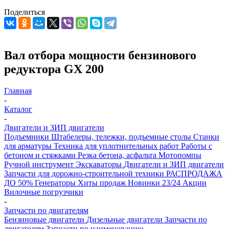
Поделиться
Вал отбора мощности бензинового
редуктора GX 200
Главная
-
Каталог
-
Двигатели и ЗИП двигатели
Подъемники
Штабелеры, тележки, подъемные столы
Станки
для арматуры
Техника для уплотнительных работ
Работы с
бетоном и стяжками
Резка бетона, асфальта
Мотопомпы
Ручной инструмент
Экскаваторы
Двигатели и ЗИП двигатели
Запчасти для дорожно-строительной техники
РАСПРОДАЖА
ДО 50%
Генераторы
Хиты продаж
Новинки 23/24
Акции
Вилочные погрузчики
-
Запчасти по двигателям
Бензиновые двигатели
Дизельные двигатели
Запчасти по
двигателям
Запчасти по наименованию