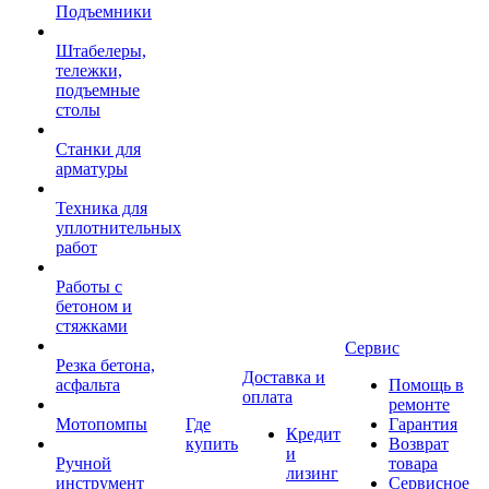
Подъемники
Штабелеры,
тележки,
подъемные
столы
Станки для
арматуры
Техника для
уплотнительных
работ
Работы с
бетоном и
стяжками
Сервис
Резка бетона,
Доставка и
асфальта
Помощь в
оплата
ремонте
Мотопомпы
Где
Гарантия
Кредит
купить
Возврат
и
Ручной
товара
лизинг
инструмент
Сервисное