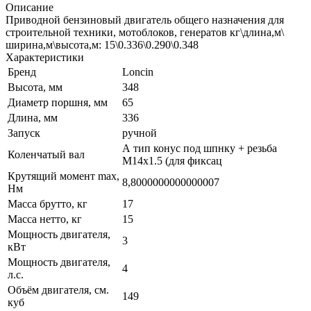
Описание
Приводной бензиновый двигатель общего назначения для
строительной техники, мотоблоков, генератов кг\длина,м\
ширина,м\высота,м: 15\0.336\0.290\0.348
Характеристики
Бренд
Loncin
Высота, мм
348
Диаметр поршня, мм
65
Длина, мм
336
Запуск
ручной
А тип конус под шпнку + резьба
Коленчатый вал
M14x1.5 (для фиксац
Крутящий момент max,
8,8000000000000007
Hм
Масса брутто, кг
17
Масса нетто, кг
15
Мощность двигателя,
3
кВт
Мощность двигателя,
4
л.с.
Объём двигателя, см.
149
куб