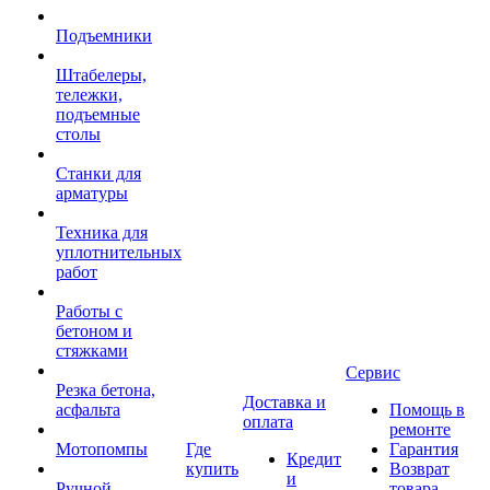
Подъемники
Штабелеры,
тележки,
подъемные
столы
Станки для
арматуры
Техника для
уплотнительных
работ
Работы с
бетоном и
стяжками
Сервис
Резка бетона,
Доставка и
асфальта
Помощь в
оплата
ремонте
Мотопомпы
Где
Гарантия
Кредит
купить
Возврат
и
Ручной
товара